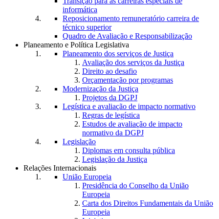
Transição para as carreiras especiais de
informática
Reposicionamento remuneratório carreira de
técnico superior
Quadro de Avaliação e Responsabilização
Planeamento e Política Legislativa
Planeamento dos serviços de Justiça
Avaliação dos serviços da Justiça
Direito ao desafio
Orçamentação por programas
Modernização da Justiça
Projetos da DGPJ
Legística e avaliação de impacto normativo
Regras de legística
Estudos de avaliação de impacto
normativo da DGPJ
Legislação
Diplomas em consulta pública
Legislação da Justiça
Relações Internacionais
União Europeia
Presidência do Conselho da União
Europeia
Carta dos Direitos Fundamentais da União
Europeia