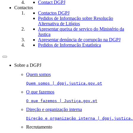
Contact DGPJ
Contactos
Contactos DGPJ
Pedidos de Informação sobre Resolução
Alternativa de Litígios
Apresentar queixa de serviço do Ministério da
Justiça
Apresentar denúncia de corrupção na DGPJ
Pedidos de Informação Estatística
Toggle
navigation
Sobre a DGPJ
Quem somos
Quem somos | dgpj.justica.gov.pt
O que fazemos
O que fazemos | Justiça.gov.pt
Direção e organização interna
Direção e organização interna | dgpj.justica.
Recrutamento