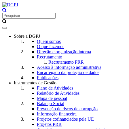
Toggle
navigation
Sobre a DGPJ
Quem somos
O que fazemos
Direção e organização interna
Recrutamento
Recrutamento PRR
Acesso à informação administrativa
Encarregado da proteção de dados
Publicações
Instrumentos de Gestão
Plano de Atividades
Relatório de Atividades
Mapa de pessoal
Balanço Social
Prevenção de riscos de corrupção
Informação financeira
Projetos cofinanciados pela UE
Projetos PRR