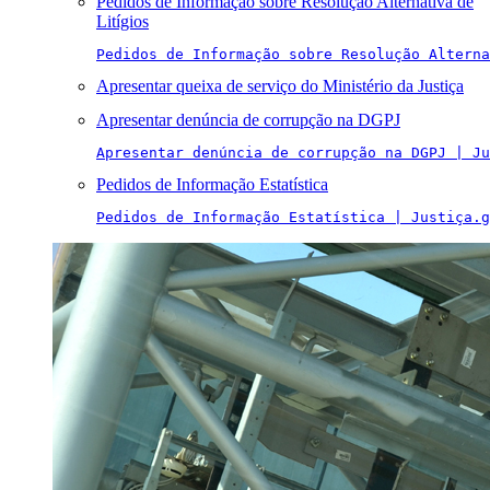
Pedidos de Informação sobre Resolução Alternativa de
Litígios
Pedidos de Informação sobre Resolução Alterna
Apresentar queixa de serviço do Ministério da Justiça
Apresentar denúncia de corrupção na DGPJ
Apresentar denúncia de corrupção na DGPJ | Ju
Pedidos de Informação Estatística
Pedidos de Informação Estatística | Justiça.g