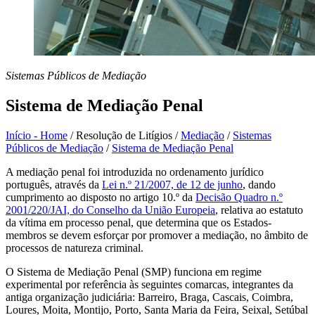
Sistemas Públicos de Mediação
Sistema de Mediação Penal
Início - Home
/
Resolução de Litígios
/
Mediação
/
Sistemas
Públicos de Mediação
/
Sistema de Mediação Penal
A mediação penal foi introduzida no ordenamento jurídico
português, através da
Lei n.º 21/2007, de 12 de junho
, dando
cumprimento ao disposto no artigo 10.º da
Decisão Quadro n.º
2001/220/JAI, do Conselho da União Europeia
, relativa ao estatuto
da vítima em processo penal, que determina que os Estados-
membros se devem esforçar por promover a mediação, no âmbito de
processos de natureza criminal.
O Sistema de Mediação Penal (SMP) funciona em regime
experimental por referência às seguintes comarcas, integrantes da
antiga organização judiciária: Barreiro, Braga, Cascais, Coimbra,
Loures, Moita, Montijo, Porto, Santa Maria da Feira, Seixal, Setúbal