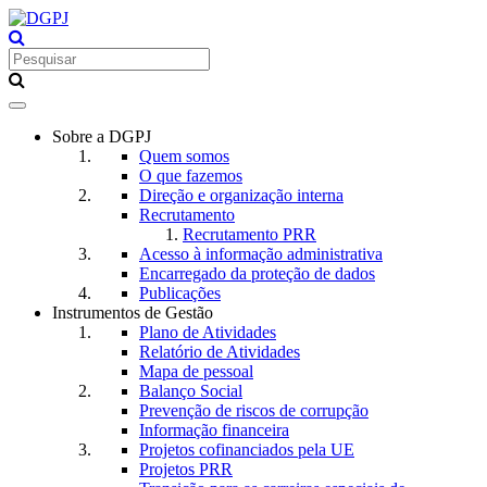
Toggle
navigation
Sobre a DGPJ
Quem somos
O que fazemos
Direção e organização interna
Recrutamento
Recrutamento PRR
Acesso à informação administrativa
Encarregado da proteção de dados
Publicações
Instrumentos de Gestão
Plano de Atividades
Relatório de Atividades
Mapa de pessoal
Balanço Social
Prevenção de riscos de corrupção
Informação financeira
Projetos cofinanciados pela UE
Projetos PRR