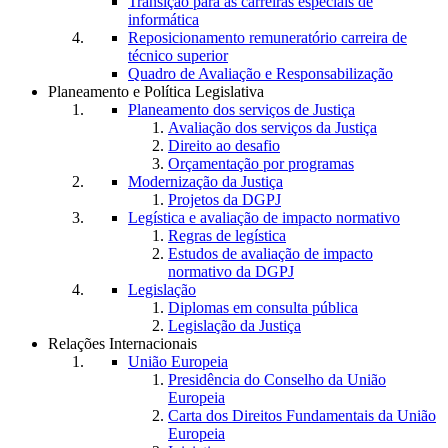
Transição para as carreiras especiais de
informática
Reposicionamento remuneratório carreira de
técnico superior
Quadro de Avaliação e Responsabilização
Planeamento e Política Legislativa
Planeamento dos serviços de Justiça
Avaliação dos serviços da Justiça
Direito ao desafio
Orçamentação por programas
Modernização da Justiça
Projetos da DGPJ
Legística e avaliação de impacto normativo
Regras de legística
Estudos de avaliação de impacto
normativo da DGPJ
Legislação
Diplomas em consulta pública
Legislação da Justiça
Relações Internacionais
União Europeia
Presidência do Conselho da União
Europeia
Carta dos Direitos Fundamentais da União
Europeia