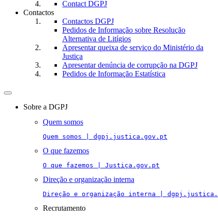
Contact DGPJ
Contactos
Contactos DGPJ
Pedidos de Informação sobre Resolução
Alternativa de Litígios
Apresentar queixa de serviço do Ministério da
Justiça
Apresentar denúncia de corrupção na DGPJ
Pedidos de Informação Estatística
Toggle
navigation
Sobre a DGPJ
Quem somos
Quem somos | dgpj.justica.gov.pt
O que fazemos
O que fazemos | Justiça.gov.pt
Direção e organização interna
Direção e organização interna | dgpj.justica.
Recrutamento