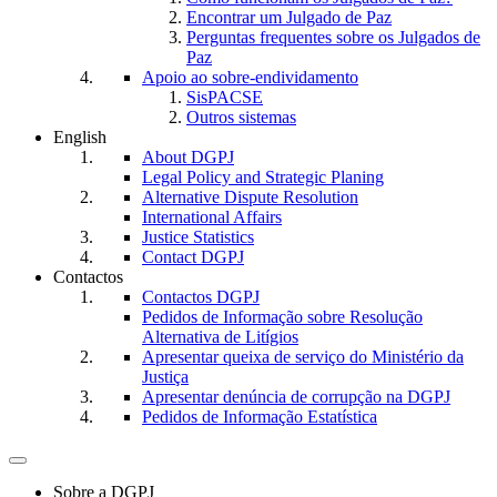
Encontrar um Julgado de Paz
Perguntas frequentes sobre os Julgados de
Paz
Apoio ao sobre-endividamento
SisPACSE
Outros sistemas
English
About DGPJ
Legal Policy and Strategic Planing
Alternative Dispute Resolution
International Affairs
Justice Statistics
Contact DGPJ
Contactos
Contactos DGPJ
Pedidos de Informação sobre Resolução
Alternativa de Litígios
Apresentar queixa de serviço do Ministério da
Justiça
Apresentar denúncia de corrupção na DGPJ
Pedidos de Informação Estatística
Toggle
navigation
Sobre a DGPJ