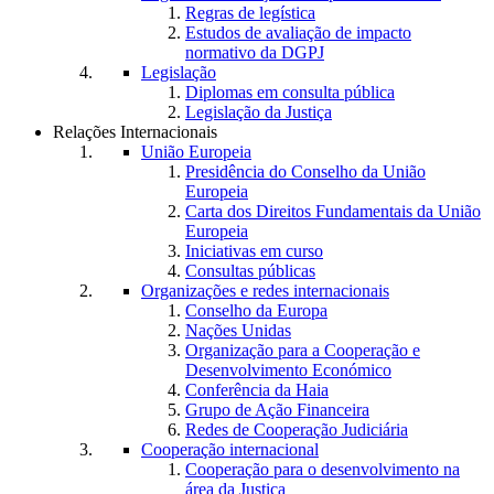
Regras de legística
Estudos de avaliação de impacto
normativo da DGPJ
Legislação
Diplomas em consulta pública
Legislação da Justiça
Relações Internacionais
União Europeia
Presidência do Conselho da União
Europeia
Carta dos Direitos Fundamentais da União
Europeia
Iniciativas em curso
Consultas públicas
Organizações e redes internacionais
Conselho da Europa
Nações Unidas
Organização para a Cooperação e
Desenvolvimento Económico
Conferência da Haia
Grupo de Ação Financeira
Redes de Cooperação Judiciária
Cooperação internacional
Cooperação para o desenvolvimento na
área da Justiça