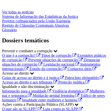
Ver todas as notícias
Sistema de Informação das Estatísticas da Justiça
Projetos cofinanciados pela União Europeia
Registo de Cláusulas Contratuais Abusivas
Glossário
Dossiers temáticos
Prevenir e combater a corrupção
O que é a corrupção?
Tipos de corrupção
Exemplos práticos
de corrupção
Prevenir situações de corrupção
Denunciar
situações de corrupção
Legislação nacional
Instrumentos
internacionais
Estudo da corrupção
Contactos úteis
Acesso ao direito
Guias de acesso ao direito e à justiça
Patrocínio obrigatório
Acesso ao direito e aos tribunais
Proteção jurídica
Igualdade e não discriminação
Informação para a igualdade
Violência doméstica
Mulheres,
paz e segurança
Mutilação genital feminina
Tráfico de seres
humanos
Igualdade entre mulheres e homens
Ações contra a Participação Pública (SLAPP)
O que são as SLAPP?
Luta contra as SLAPP