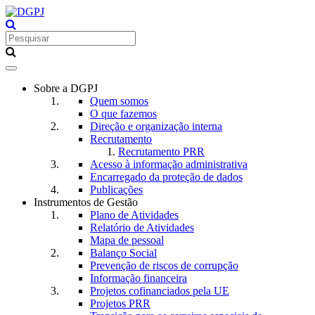
Toggle
navigation
Sobre a DGPJ
Quem somos
O que fazemos
Direção e organização interna
Recrutamento
Recrutamento PRR
Acesso à informação administrativa
Encarregado da proteção de dados
Publicações
Instrumentos de Gestão
Plano de Atividades
Relatório de Atividades
Mapa de pessoal
Balanço Social
Prevenção de riscos de corrupção
Informação financeira
Projetos cofinanciados pela UE
Projetos PRR