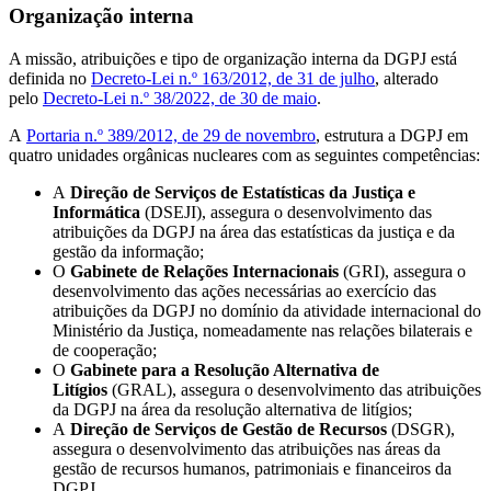
Organização interna
A missão, atribuições e tipo de organização interna da DGPJ está
definida no
Decreto-Lei n.º 163/2012, de 31 de julho
, alterado
pelo
Decreto-Lei n.º 38/2022, de 30 de maio
.
A
Portaria n.º 389/2012, de 29 de novembro
, estrutura a DGPJ em
quatro unidades orgânicas nucleares com as seguintes competências:
A
Direção de Serviços de Estatísticas da Justiça e
Informática
(DSEJI), assegura o desenvolvimento das
atribuições da DGPJ na área das estatísticas da justiça e da
gestão da informação;
O
Gabinete de Relações Internacionais
(GRI), assegura o
desenvolvimento das ações necessárias ao exercício das
atribuições da DGPJ no domínio da atividade internacional do
Ministério da Justiça, nomeadamente nas relações bilaterais e
de cooperação;
O
Gabinete para a Resolução Alternativa de
Litígios
(GRAL), assegura o desenvolvimento das atribuições
da DGPJ na área da resolução alternativa de litígios;
A
Direção de Serviços de Gestão de Recursos
(DSGR),
assegura o desenvolvimento das atribuições nas áreas da
gestão de recursos humanos, patrimoniais e financeiros da
DGPJ.