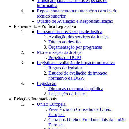
Transição para as carreiras especiais de
informática
Reposicionamento remuneratório carreira de
técnico superior
Quadro de Avaliação e Responsabilização
Planeamento e Política Legislativa
Planeamento dos serviços de Justiça
Avaliação dos serviços da Justiça
Direito ao desafio
Orçamentação por programas
Modernização da Justiça
Projetos da DGPJ
Legística e avaliação de impacto normativo
Regras de legística
Estudos de avaliação de impacto
normativo da DGPJ
Legislação
Diplomas em consulta pública
Legislação da Justiça
Relações Internacionais
União Europeia
Presidência do Conselho da União
Europeia
Carta dos Direitos Fundamentais da União
Europeia