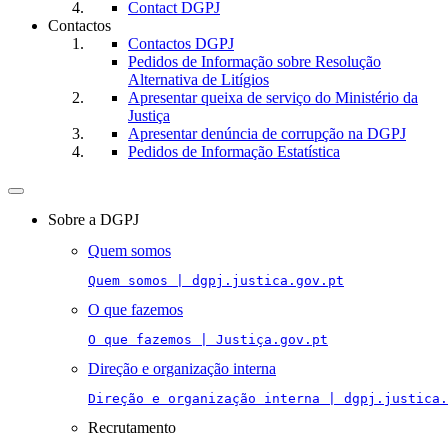
Contact DGPJ
Contactos
Contactos DGPJ
Pedidos de Informação sobre Resolução
Alternativa de Litígios
Apresentar queixa de serviço do Ministério da
Justiça
Apresentar denúncia de corrupção na DGPJ
Pedidos de Informação Estatística
Toggle
navigation
Sobre a DGPJ
Quem somos
Quem somos | dgpj.justica.gov.pt
O que fazemos
O que fazemos | Justiça.gov.pt
Direção e organização interna
Direção e organização interna | dgpj.justica.
Recrutamento