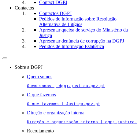
Contact DGPJ
Contactos
Contactos DGPJ
Pedidos de Informação sobre Resolução
Alternativa de Litígios
Apresentar queixa de serviço do Ministério da
Justiça
Apresentar denúncia de corrupção na DGPJ
Pedidos de Informação Estatística
Toggle
navigation
Sobre a DGPJ
Quem somos
Quem somos | dgpj.justica.gov.pt
O que fazemos
O que fazemos | Justiça.gov.pt
Direção e organização interna
Direção e organização interna | dgpj.justica.
Recrutamento