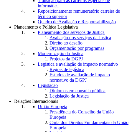
Transição para as carreiras especiais de
informática
Reposicionamento remuneratório carreira de
técnico superior
Quadro de Avaliação e Responsabilização
Planeamento e Política Legislativa
Planeamento dos serviços de Justiça
Avaliação dos serviços da Justiça
Direito ao desafio
Orçamentação por programas
Modernização da Justiça
Projetos da DGPJ
Legística e avaliação de impacto normativo
Regras de legística
Estudos de avaliação de impacto
normativo da DGPJ
Legislação
Diplomas em consulta pública
Legislação da Justiça
Relações Internacionais
União Europeia
Presidência do Conselho da União
Europeia
Carta dos Direitos Fundamentais da União
Europeia