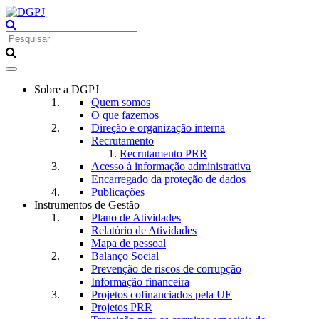
Toggle
navigation
Sobre a DGPJ
Quem somos
O que fazemos
Direção e organização interna
Recrutamento
Recrutamento PRR
Acesso à informação administrativa
Encarregado da proteção de dados
Publicações
Instrumentos de Gestão
Plano de Atividades
Relatório de Atividades
Mapa de pessoal
Balanço Social
Prevenção de riscos de corrupção
Informação financeira
Projetos cofinanciados pela UE
Projetos PRR