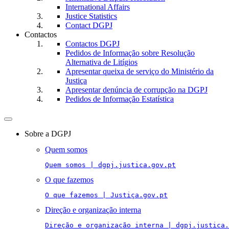
International Affairs
Justice Statistics
Contact DGPJ
Contactos
Contactos DGPJ
Pedidos de Informação sobre Resolução
Alternativa de Litígios
Apresentar queixa de serviço do Ministério da
Justiça
Apresentar denúncia de corrupção na DGPJ
Pedidos de Informação Estatística
Toggle
navigation
Sobre a DGPJ
Quem somos
Quem somos | dgpj.justica.gov.pt
O que fazemos
O que fazemos | Justiça.gov.pt
Direção e organização interna
Direção e organização interna | dgpj.justica.