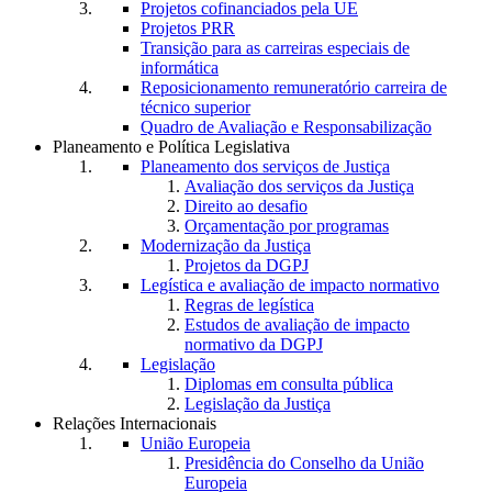
Projetos cofinanciados pela UE
Projetos PRR
Transição para as carreiras especiais de
informática
Reposicionamento remuneratório carreira de
técnico superior
Quadro de Avaliação e Responsabilização
Planeamento e Política Legislativa
Planeamento dos serviços de Justiça
Avaliação dos serviços da Justiça
Direito ao desafio
Orçamentação por programas
Modernização da Justiça
Projetos da DGPJ
Legística e avaliação de impacto normativo
Regras de legística
Estudos de avaliação de impacto
normativo da DGPJ
Legislação
Diplomas em consulta pública
Legislação da Justiça
Relações Internacionais
União Europeia
Presidência do Conselho da União
Europeia