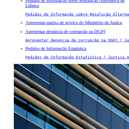
Pedidos de Informação sobre Resolução Alternativa de
Litígios
Pedidos de Informação sobre Resolução Alterna
Apresentar queixa de serviço do Ministério da Justiça
Apresentar denúncia de corrupção na DGPJ
Apresentar denúncia de corrupção na DGPJ | Ju
Pedidos de Informação Estatística
Pedidos de Informação Estatística | Justiça.g