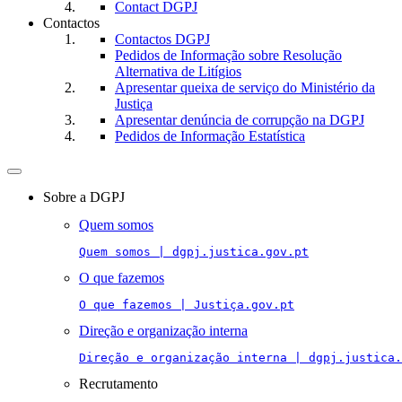
Contact DGPJ
Contactos
Contactos DGPJ
Pedidos de Informação sobre Resolução
Alternativa de Litígios
Apresentar queixa de serviço do Ministério da
Justiça
Apresentar denúncia de corrupção na DGPJ
Pedidos de Informação Estatística
Toggle
navigation
Sobre a DGPJ
Quem somos
Quem somos | dgpj.justica.gov.pt
O que fazemos
O que fazemos | Justiça.gov.pt
Direção e organização interna
Direção e organização interna | dgpj.justica.
Recrutamento