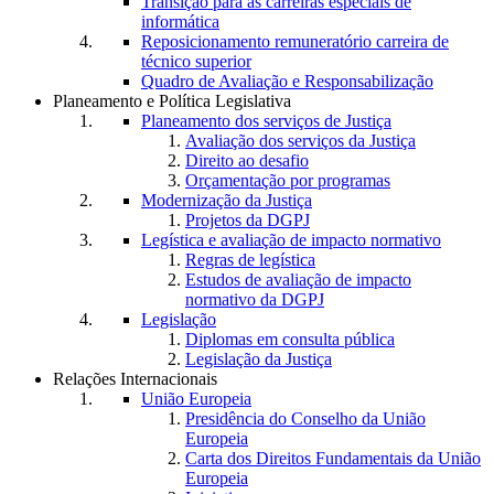
Transição para as carreiras especiais de
informática
Reposicionamento remuneratório carreira de
técnico superior
Quadro de Avaliação e Responsabilização
Planeamento e Política Legislativa
Planeamento dos serviços de Justiça
Avaliação dos serviços da Justiça
Direito ao desafio
Orçamentação por programas
Modernização da Justiça
Projetos da DGPJ
Legística e avaliação de impacto normativo
Regras de legística
Estudos de avaliação de impacto
normativo da DGPJ
Legislação
Diplomas em consulta pública
Legislação da Justiça
Relações Internacionais
União Europeia
Presidência do Conselho da União
Europeia
Carta dos Direitos Fundamentais da União
Europeia