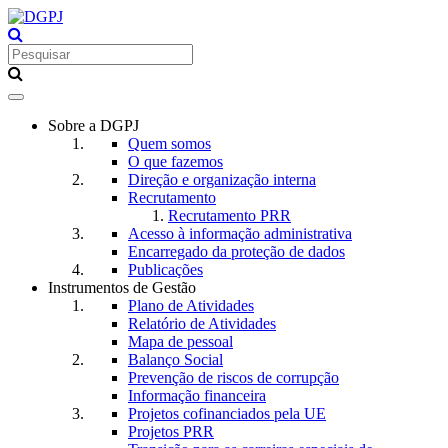
Toggle
navigation
Sobre a DGPJ
Quem somos
O que fazemos
Direção e organização interna
Recrutamento
Recrutamento PRR
Acesso à informação administrativa
Encarregado da proteção de dados
Publicações
Instrumentos de Gestão
Plano de Atividades
Relatório de Atividades
Mapa de pessoal
Balanço Social
Prevenção de riscos de corrupção
Informação financeira
Projetos cofinanciados pela UE
Projetos PRR