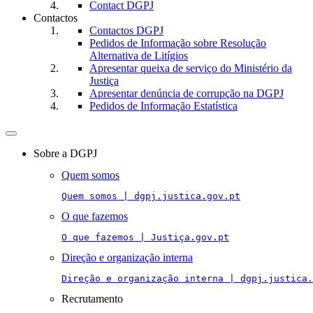
Contact DGPJ
Contactos
Contactos DGPJ
Pedidos de Informação sobre Resolução
Alternativa de Litígios
Apresentar queixa de serviço do Ministério da
Justiça
Apresentar denúncia de corrupção na DGPJ
Pedidos de Informação Estatística
Toggle
navigation
Sobre a DGPJ
Quem somos
Quem somos | dgpj.justica.gov.pt
O que fazemos
O que fazemos | Justiça.gov.pt
Direção e organização interna
Direção e organização interna | dgpj.justica.
Recrutamento