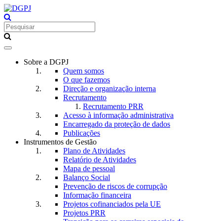
Toggle
navigation
Sobre a DGPJ
Quem somos
O que fazemos
Direção e organização interna
Recrutamento
Recrutamento PRR
Acesso à informação administrativa
Encarregado da proteção de dados
Publicações
Instrumentos de Gestão
Plano de Atividades
Relatório de Atividades
Mapa de pessoal
Balanço Social
Prevenção de riscos de corrupção
Informação financeira
Projetos cofinanciados pela UE
Projetos PRR