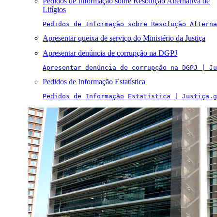
Pedidos de Informação sobre Resolução Alternativa de
Litígios
Pedidos de Informação sobre Resolução Alterna
Apresentar queixa de serviço do Ministério da Justiça
Apresentar denúncia de corrupção na DGPJ
Apresentar denúncia de corrupção na DGPJ | Ju
Pedidos de Informação Estatística
Pedidos de Informação Estatística | Justiça.g