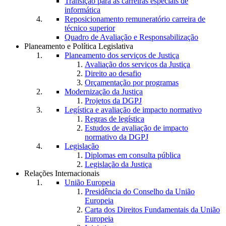
Transição para as carreiras especiais de
informática
Reposicionamento remuneratório carreira de
técnico superior
Quadro de Avaliação e Responsabilização
Planeamento e Política Legislativa
Planeamento dos serviços de Justiça
Avaliação dos serviços da Justiça
Direito ao desafio
Orçamentação por programas
Modernização da Justiça
Projetos da DGPJ
Legística e avaliação de impacto normativo
Regras de legística
Estudos de avaliação de impacto
normativo da DGPJ
Legislação
Diplomas em consulta pública
Legislação da Justiça
Relações Internacionais
União Europeia
Presidência do Conselho da União
Europeia
Carta dos Direitos Fundamentais da União
Europeia