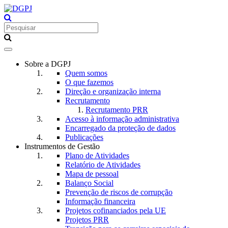
Toggle
navigation
Sobre a DGPJ
Quem somos
O que fazemos
Direção e organização interna
Recrutamento
Recrutamento PRR
Acesso à informação administrativa
Encarregado da proteção de dados
Publicações
Instrumentos de Gestão
Plano de Atividades
Relatório de Atividades
Mapa de pessoal
Balanço Social
Prevenção de riscos de corrupção
Informação financeira
Projetos cofinanciados pela UE
Projetos PRR