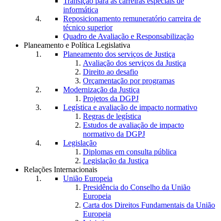
Transição para as carreiras especiais de
informática
Reposicionamento remuneratório carreira de
técnico superior
Quadro de Avaliação e Responsabilização
Planeamento e Política Legislativa
Planeamento dos serviços de Justiça
Avaliação dos serviços da Justiça
Direito ao desafio
Orçamentação por programas
Modernização da Justiça
Projetos da DGPJ
Legística e avaliação de impacto normativo
Regras de legística
Estudos de avaliação de impacto
normativo da DGPJ
Legislação
Diplomas em consulta pública
Legislação da Justiça
Relações Internacionais
União Europeia
Presidência do Conselho da União
Europeia
Carta dos Direitos Fundamentais da União
Europeia