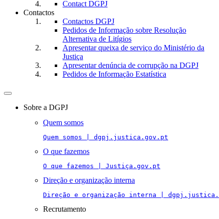
Contact DGPJ
Contactos
Contactos DGPJ
Pedidos de Informação sobre Resolução
Alternativa de Litígios
Apresentar queixa de serviço do Ministério da
Justiça
Apresentar denúncia de corrupção na DGPJ
Pedidos de Informação Estatística
Toggle
navigation
Sobre a DGPJ
Quem somos
Quem somos | dgpj.justica.gov.pt
O que fazemos
O que fazemos | Justiça.gov.pt
Direção e organização interna
Direção e organização interna | dgpj.justica.
Recrutamento