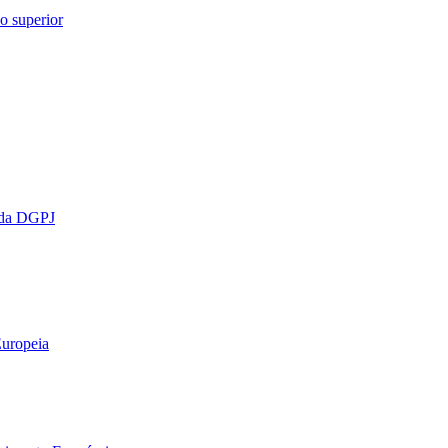
o superior
o da DGPJ
Europeia