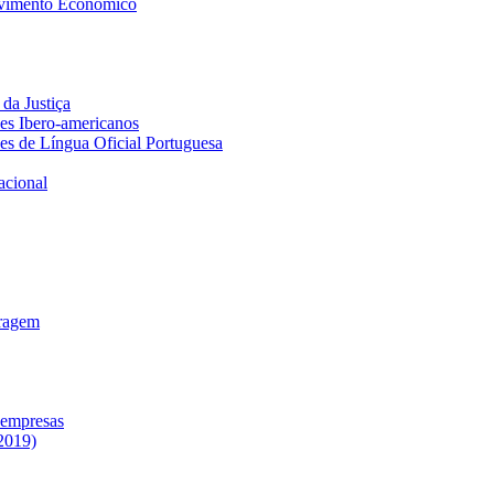
lvimento Económico
da Justiça
ses Ibero-americanos
ses de Língua Oficial Portuguesa
acional
tragem
 empresas
2019)