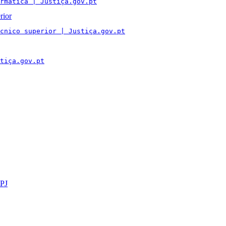
rmática | Justiça.gov.pt
rior
cnico superior | Justiça.gov.pt
tiça.gov.pt
GPJ