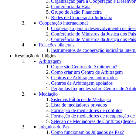
Organização para a Cooperação e Desenvo
Conferência da Haia
Grupo de Ação Financeira
Redes de Cooperação Judiciária
Cooperação internacional
Cooperação para o desenvolvimento na área 
Conferência de Ministros da Justiça dos Paí
Conferência de Ministros da Justiça dos Paí
Relações bilaterais
Instrumentos de cooperação judiciária intern
Resolução de Litígios
Arbitragem
O que são Centros de Arbitragem?
Como criar um Centro de Arbitragem
Centros de Arbitragem autorizados
Centros de Arbitragem apoiados
Perguntas frequentes sobre Centros de Arbi
Mediação
Sistemas Públicos de Mediação
Lista de mediadores privados
Formação de mediadores de conflitos
Formação de mediadores de recuperação de
Seleção de Mediadores de Conflitos (desde 
Julgados de Paz
Como funcionam os Julgados de Paz?