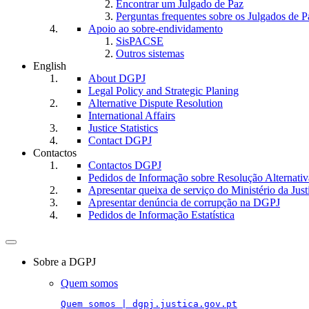
Encontrar um Julgado de Paz
Perguntas frequentes sobre os Julgados de P
Apoio ao sobre-endividamento
SisPACSE
Outros sistemas
English
About DGPJ
Legal Policy and Strategic Planing
Alternative Dispute Resolution
International Affairs
Justice Statistics
Contact DGPJ
Contactos
Contactos DGPJ
Pedidos de Informação sobre Resolução Alternativa
Apresentar queixa de serviço do Ministério da Just
Apresentar denúncia de corrupção na DGPJ
Pedidos de Informação Estatística
Toggle
navigation
Sobre a DGPJ
Quem somos
Quem somos | dgpj.justica.gov.pt