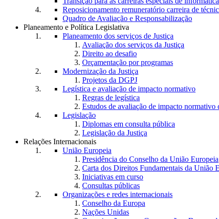
Transição para as carreiras especiais de informática
Reposicionamento remuneratório carreira de técnic
Quadro de Avaliação e Responsabilização
Planeamento e Política Legislativa
Planeamento dos serviços de Justiça
Avaliação dos serviços da Justiça
Direito ao desafio
Orçamentação por programas
Modernização da Justiça
Projetos da DGPJ
Legística e avaliação de impacto normativo
Regras de legística
Estudos de avaliação de impacto normativ
Legislação
Diplomas em consulta pública
Legislação da Justiça
Relações Internacionais
União Europeia
Presidência do Conselho da União Europeia
Carta dos Direitos Fundamentais da União 
Iniciativas em curso
Consultas públicas
Organizações e redes internacionais
Conselho da Europa
Nações Unidas