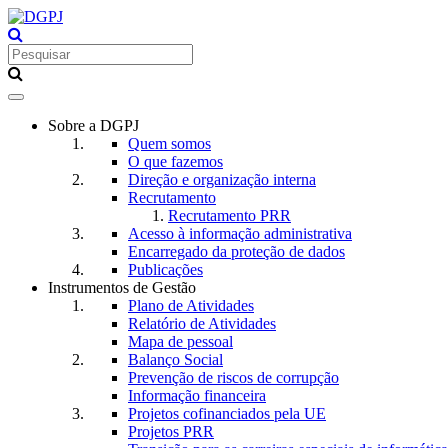
Toggle
navigation
Sobre a DGPJ
Quem somos
O que fazemos
Direção e organização interna
Recrutamento
Recrutamento PRR
Acesso à informação administrativa
Encarregado da proteção de dados
Publicações
Instrumentos de Gestão
Plano de Atividades
Relatório de Atividades
Mapa de pessoal
Balanço Social
Prevenção de riscos de corrupção
Informação financeira
Projetos cofinanciados pela UE
Projetos PRR