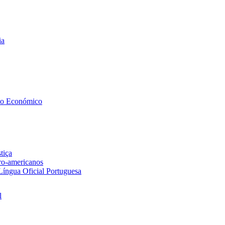
ia
to Económico
tiça
ero-americanos
 Língua Oficial Portuguesa
l