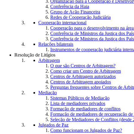
Organização para a Cooperação e Desenvo
Conferência da Haia
Grupo de Ação Financeira
Redes de Cooperação Judiciária
Cooperação internacional
Cooperação para o desenvolvimento na área 
Conferência de Ministros da Justiça dos Paí
Conferência de Ministros da Justiça dos Paí
Relações bilaterais
Instrumentos de cooperação judiciária intern
Resolução de Litígios
Arbitragem
O que são Centros de Arbitragem?
Como criar um Centro de Arbitragem
Centros de Arbitragem autorizados
Centros de Arbitragem apoiados
Perguntas frequentes sobre Centros de Arbi
Mediação
Sistemas Públicos de Mediação
Lista de mediadores privados
Formação de mediadores de conflitos
Formação de mediadores de recuperação de
Seleção de Mediadores de Conflitos (desde 
Julgados de Paz
Como funcionam os Julgados de Paz?