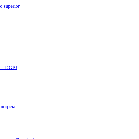
o superior
o da DGPJ
Europeia