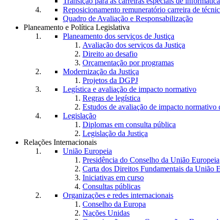
Transição para as carreiras especiais de informática
Reposicionamento remuneratório carreira de técnic
Quadro de Avaliação e Responsabilização
Planeamento e Política Legislativa
Planeamento dos serviços de Justiça
Avaliação dos serviços da Justiça
Direito ao desafio
Orçamentação por programas
Modernização da Justiça
Projetos da DGPJ
Legística e avaliação de impacto normativo
Regras de legística
Estudos de avaliação de impacto normativ
Legislação
Diplomas em consulta pública
Legislação da Justiça
Relações Internacionais
União Europeia
Presidência do Conselho da União Europeia
Carta dos Direitos Fundamentais da União 
Iniciativas em curso
Consultas públicas
Organizações e redes internacionais
Conselho da Europa
Nações Unidas