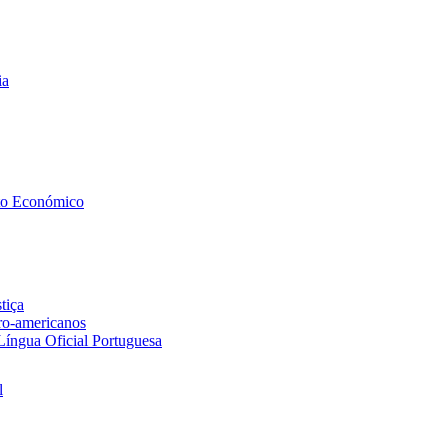
ia
to Económico
tiça
ero-americanos
 Língua Oficial Portuguesa
l