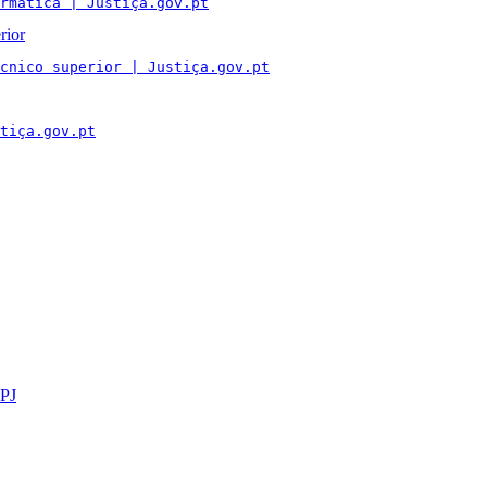
rmática | Justiça.gov.pt
rior
cnico superior | Justiça.gov.pt
tiça.gov.pt
GPJ