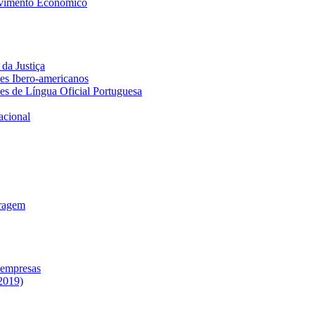
lvimento Económico
da Justiça
ses Ibero-americanos
ses de Língua Oficial Portuguesa
acional
tragem
 empresas
2019)