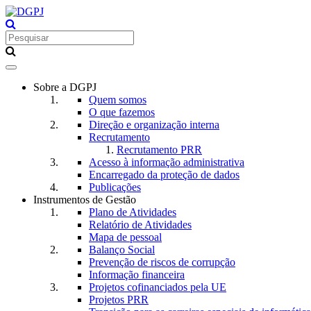
Toggle
navigation
Sobre a DGPJ
Quem somos
O que fazemos
Direção e organização interna
Recrutamento
Recrutamento PRR
Acesso à informação administrativa
Encarregado da proteção de dados
Publicações
Instrumentos de Gestão
Plano de Atividades
Relatório de Atividades
Mapa de pessoal
Balanço Social
Prevenção de riscos de corrupção
Informação financeira
Projetos cofinanciados pela UE
Projetos PRR