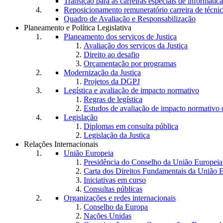
Transição para as carreiras especiais de informática
Reposicionamento remuneratório carreira de técnic
Quadro de Avaliação e Responsabilização
Planeamento e Política Legislativa
Planeamento dos serviços de Justiça
Avaliação dos serviços da Justiça
Direito ao desafio
Orçamentação por programas
Modernização da Justiça
Projetos da DGPJ
Legística e avaliação de impacto normativo
Regras de legística
Estudos de avaliação de impacto normativ
Legislação
Diplomas em consulta pública
Legislação da Justiça
Relações Internacionais
União Europeia
Presidência do Conselho da União Europeia
Carta dos Direitos Fundamentais da União 
Iniciativas em curso
Consultas públicas
Organizações e redes internacionais
Conselho da Europa
Nações Unidas