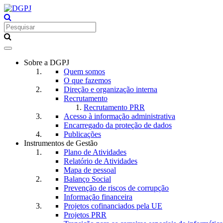
Toggle
navigation
Sobre a DGPJ
Quem somos
O que fazemos
Direção e organização interna
Recrutamento
Recrutamento PRR
Acesso à informação administrativa
Encarregado da proteção de dados
Publicações
Instrumentos de Gestão
Plano de Atividades
Relatório de Atividades
Mapa de pessoal
Balanço Social
Prevenção de riscos de corrupção
Informação financeira
Projetos cofinanciados pela UE
Projetos PRR