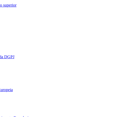
o superior
o da DGPJ
Europeia