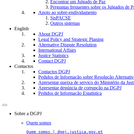
Encontrar um Julgado de Paz
Perguntas frequentes sobre os Julgados de P
Apoio ao sobre-endividamento
SisPACSE
Outros sistemas
English
About DGPJ
Legal Policy and Strategic Planing
Alternative Dispute Resolution
International Affairs
Justice Statistics
Contact DGPJ
Contactos
Contactos DGPJ
Pedidos de Informação sobre Resolução Alternativa
Apresentar queixa de serviço do Ministério da Just
Apresentar denúncia de corrupção na DGPJ
Pedidos de Informação Estatística
Toggle
navigation
Sobre a DGPJ
Quem somos
Quem somos | dgpj.justica.gov.pt