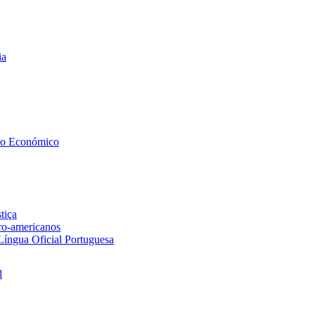
ia
to Económico
tiça
ero-americanos
 Língua Oficial Portuguesa
l