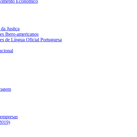
lvimento Económico
da Justiça
ses Ibero-americanos
ses de Língua Oficial Portuguesa
acional
tragem
 empresas
2019)