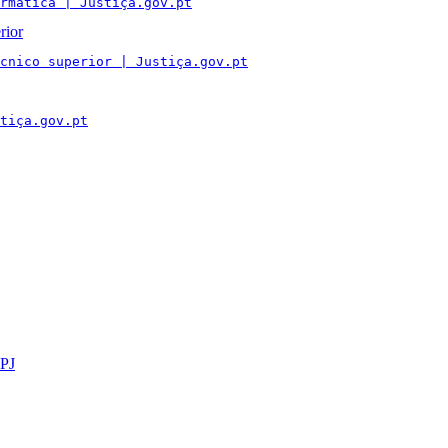
rmática | Justiça.gov.pt
rior
cnico superior | Justiça.gov.pt
tiça.gov.pt
GPJ