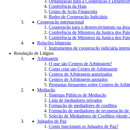
Organização para a Cooperação e Desenvo
Conferência da Haia
Grupo de Ação Financeira
Redes de Cooperação Judiciária
Cooperação internacional
Cooperação para o desenvolvimento na área 
Conferência de Ministros da Justiça dos Paí
Conferência de Ministros da Justiça dos Paí
Relações bilaterais
Instrumentos de cooperação judiciária intern
Resolução de Litígios
Arbitragem
O que são Centros de Arbitragem?
Como criar um Centro de Arbitragem
Centros de Arbitragem autorizados
Centros de Arbitragem apoiados
Perguntas frequentes sobre Centros de Arbi
Mediação
Sistemas Públicos de Mediação
Lista de mediadores privados
Formação de mediadores de conflitos
Formação de mediadores de recuperação de
Seleção de Mediadores de Conflitos (desde 
Julgados de Paz
Como funcionam os Julgados de Paz?