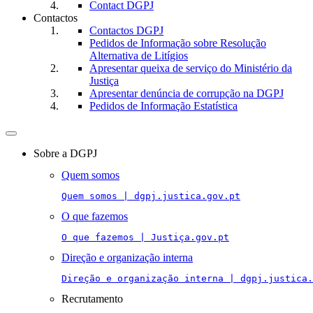
Contact DGPJ
Contactos
Contactos DGPJ
Pedidos de Informação sobre Resolução
Alternativa de Litígios
Apresentar queixa de serviço do Ministério da
Justiça
Apresentar denúncia de corrupção na DGPJ
Pedidos de Informação Estatística
Toggle
navigation
Sobre a DGPJ
Quem somos
Quem somos | dgpj.justica.gov.pt
O que fazemos
O que fazemos | Justiça.gov.pt
Direção e organização interna
Direção e organização interna | dgpj.justica.
Recrutamento