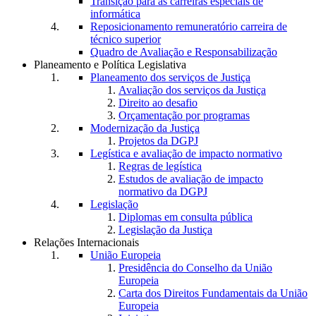
Transição para as carreiras especiais de
informática
Reposicionamento remuneratório carreira de
técnico superior
Quadro de Avaliação e Responsabilização
Planeamento e Política Legislativa
Planeamento dos serviços de Justiça
Avaliação dos serviços da Justiça
Direito ao desafio
Orçamentação por programas
Modernização da Justiça
Projetos da DGPJ
Legística e avaliação de impacto normativo
Regras de legística
Estudos de avaliação de impacto
normativo da DGPJ
Legislação
Diplomas em consulta pública
Legislação da Justiça
Relações Internacionais
União Europeia
Presidência do Conselho da União
Europeia
Carta dos Direitos Fundamentais da União
Europeia