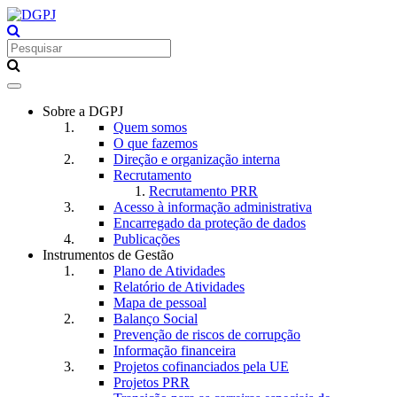
Toggle
navigation
Sobre a DGPJ
Quem somos
O que fazemos
Direção e organização interna
Recrutamento
Recrutamento PRR
Acesso à informação administrativa
Encarregado da proteção de dados
Publicações
Instrumentos de Gestão
Plano de Atividades
Relatório de Atividades
Mapa de pessoal
Balanço Social
Prevenção de riscos de corrupção
Informação financeira
Projetos cofinanciados pela UE
Projetos PRR