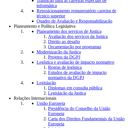
Transição para as carreiras especiais de
informática
Reposicionamento remuneratório carreira de
técnico superior
Quadro de Avaliação e Responsabilização
Planeamento e Política Legislativa
Planeamento dos serviços de Justiça
Avaliação dos serviços da Justiça
Direito ao desafio
Orçamentação por programas
Modernização da Justiça
Projetos da DGPJ
Legística e avaliação de impacto normativo
Regras de legística
Estudos de avaliação de impacto
normativo da DGPJ
Legislação
Diplomas em consulta pública
Legislação da Justiça
Relações Internacionais
União Europeia
Presidência do Conselho da União
Europeia
Carta dos Direitos Fundamentais da União
Europeia