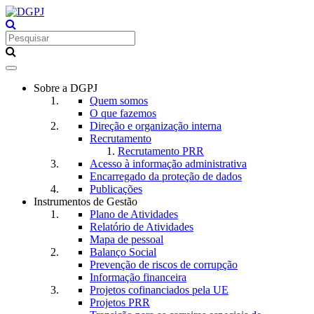
Toggle
navigation
Sobre a DGPJ
Quem somos
O que fazemos
Direção e organização interna
Recrutamento
Recrutamento PRR
Acesso à informação administrativa
Encarregado da proteção de dados
Publicações
Instrumentos de Gestão
Plano de Atividades
Relatório de Atividades
Mapa de pessoal
Balanço Social
Prevenção de riscos de corrupção
Informação financeira
Projetos cofinanciados pela UE
Projetos PRR