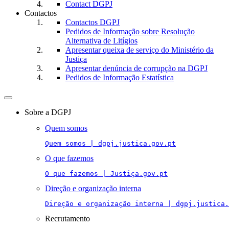
Contact DGPJ
Contactos
Contactos DGPJ
Pedidos de Informação sobre Resolução
Alternativa de Litígios
Apresentar queixa de serviço do Ministério da
Justiça
Apresentar denúncia de corrupção na DGPJ
Pedidos de Informação Estatística
Toggle
navigation
Sobre a DGPJ
Quem somos
Quem somos | dgpj.justica.gov.pt
O que fazemos
O que fazemos | Justiça.gov.pt
Direção e organização interna
Direção e organização interna | dgpj.justica.
Recrutamento