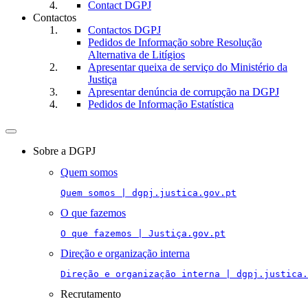
Contact DGPJ
Contactos
Contactos DGPJ
Pedidos de Informação sobre Resolução
Alternativa de Litígios
Apresentar queixa de serviço do Ministério da
Justiça
Apresentar denúncia de corrupção na DGPJ
Pedidos de Informação Estatística
Toggle
navigation
Sobre a DGPJ
Quem somos
Quem somos | dgpj.justica.gov.pt
O que fazemos
O que fazemos | Justiça.gov.pt
Direção e organização interna
Direção e organização interna | dgpj.justica.
Recrutamento