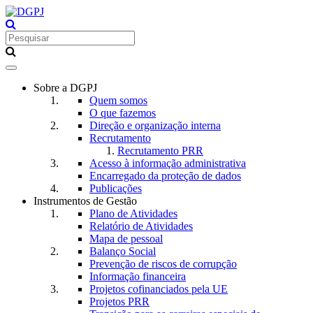
Toggle
navigation
Sobre a DGPJ
Quem somos
O que fazemos
Direção e organização interna
Recrutamento
Recrutamento PRR
Acesso à informação administrativa
Encarregado da proteção de dados
Publicações
Instrumentos de Gestão
Plano de Atividades
Relatório de Atividades
Mapa de pessoal
Balanço Social
Prevenção de riscos de corrupção
Informação financeira
Projetos cofinanciados pela UE
Projetos PRR