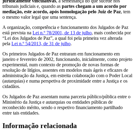
juridicamente vinculativas
, à semelhança do que sucede nos
tribunais judiciais e, quando as
partes chegam a um acordo por
mediação, este acordo, após homologação pelo Juiz de Paz
, tem
o mesmo valor legal que uma sentença.
A organização, competência e funcionamento dos Julgados de Paz
está prevista na
Lei n.º 78/2001, de 13 de julho
, mais conhecida por
“Lei dos Julgados de Paz”, a qual foi pela primeira vez alterada
pela
Lei n.º 54/2013, de 31 de julho
.
Os primeiros Julgados de Paz entraram em funcionamento em
janeiro e fevereiro de 2002, funcionando, inicialmente, como projeto
experimental, num contexto de promoção de novas formas de
resolução de litígios, assentes em modelos mais ágeis e eficazes de
administração da Justiça, em estreita colaboração com o Poder Local
(autarquias) e numa perspetiva de proximidade entre a Justiça e os
cidadãos.
Os Julgados de Paz assentam numa parceria público/pública entre o
Ministério da Justiça e autarquias ou entidades públicas de
reconhecido mérito, sendo o respetivo financiamento partilhado
entre tais entidades.
Informação relacionada