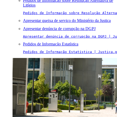
Pedidos de Informação sobre Resolução Alternativa de
Litígios
Pedidos de Informação sobre Resolução Alterna
Apresentar queixa de serviço do Ministério da Justiça
Apresentar denúncia de corrupção na DGPJ
Apresentar denúncia de corrupção na DGPJ | Ju
Pedidos de Informação Estatística
Pedidos de Informação Estatística | Justiça.g