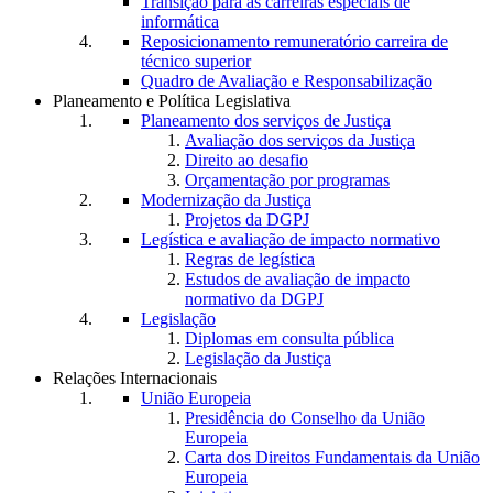
Transição para as carreiras especiais de
informática
Reposicionamento remuneratório carreira de
técnico superior
Quadro de Avaliação e Responsabilização
Planeamento e Política Legislativa
Planeamento dos serviços de Justiça
Avaliação dos serviços da Justiça
Direito ao desafio
Orçamentação por programas
Modernização da Justiça
Projetos da DGPJ
Legística e avaliação de impacto normativo
Regras de legística
Estudos de avaliação de impacto
normativo da DGPJ
Legislação
Diplomas em consulta pública
Legislação da Justiça
Relações Internacionais
União Europeia
Presidência do Conselho da União
Europeia
Carta dos Direitos Fundamentais da União
Europeia