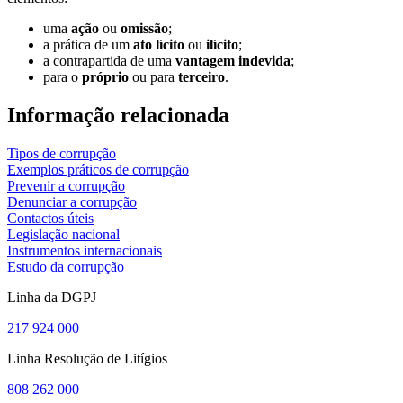
uma
ação
ou
omissão
;
a prática de um
ato lícito
ou
ilícito
;
a contrapartida de uma
vantagem indevida
;
para o
próprio
ou para
terceiro
.
Informação relacionada
Tipos de corrupção
Exemplos práticos de corrupção
Prevenir a corrupção
Denunciar a corrupção
Contactos úteis
Legislação nacional
Instrumentos internacionais
Estudo da corrupção
Linha da DGPJ
217 924 000
Linha Resolução de Litígios
808 262 000