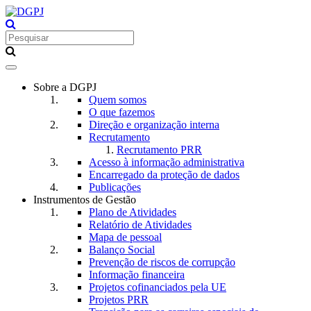
Toggle
navigation
Sobre a DGPJ
Quem somos
O que fazemos
Direção e organização interna
Recrutamento
Recrutamento PRR
Acesso à informação administrativa
Encarregado da proteção de dados
Publicações
Instrumentos de Gestão
Plano de Atividades
Relatório de Atividades
Mapa de pessoal
Balanço Social
Prevenção de riscos de corrupção
Informação financeira
Projetos cofinanciados pela UE
Projetos PRR