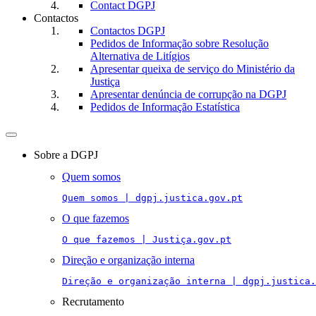
Contact DGPJ
Contactos
Contactos DGPJ
Pedidos de Informação sobre Resolução
Alternativa de Litígios
Apresentar queixa de serviço do Ministério da
Justiça
Apresentar denúncia de corrupção na DGPJ
Pedidos de Informação Estatística
Toggle
navigation
Sobre a DGPJ
Quem somos
Quem somos | dgpj.justica.gov.pt
O que fazemos
O que fazemos | Justiça.gov.pt
Direção e organização interna
Direção e organização interna | dgpj.justica.
Recrutamento