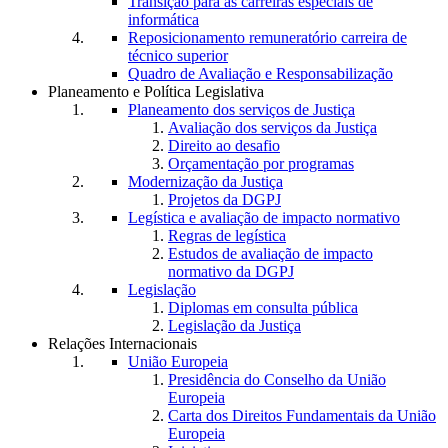
Transição para as carreiras especiais de
informática
Reposicionamento remuneratório carreira de
técnico superior
Quadro de Avaliação e Responsabilização
Planeamento e Política Legislativa
Planeamento dos serviços de Justiça
Avaliação dos serviços da Justiça
Direito ao desafio
Orçamentação por programas
Modernização da Justiça
Projetos da DGPJ
Legística e avaliação de impacto normativo
Regras de legística
Estudos de avaliação de impacto
normativo da DGPJ
Legislação
Diplomas em consulta pública
Legislação da Justiça
Relações Internacionais
União Europeia
Presidência do Conselho da União
Europeia
Carta dos Direitos Fundamentais da União
Europeia