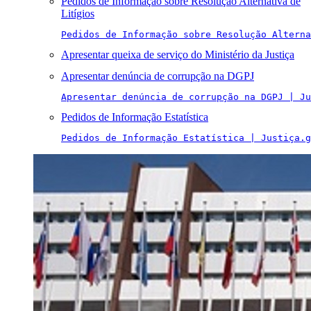
Pedidos de Informação sobre Resolução Alternativa de
Litígios
Pedidos de Informação sobre Resolução Alterna
Apresentar queixa de serviço do Ministério da Justiça
Apresentar denúncia de corrupção na DGPJ
Apresentar denúncia de corrupção na DGPJ | Ju
Pedidos de Informação Estatística
Pedidos de Informação Estatística | Justiça.g