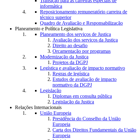
Transição para as carreiras especiais de
informática
Reposicionamento remuneratório carreira de
técnico superior
Quadro de Avaliação e Responsabilização
Planeamento e Política Legislativa
Planeamento dos serviços de Justiça
Avaliação dos serviços da Justiça
Direito ao desafio
Orçamentação por programas
Modernização da Justiça
Projetos da DGPJ
Legística e avaliação de impacto normativo
Regras de legística
Estudos de avaliação de impacto
normativo da DGPJ
Legislação
Diplomas em consulta pública
Legislação da Justiça
Relações Internacionais
União Europeia
Presidência do Conselho da União
Europeia
Carta dos Direitos Fundamentais da União
Europeia