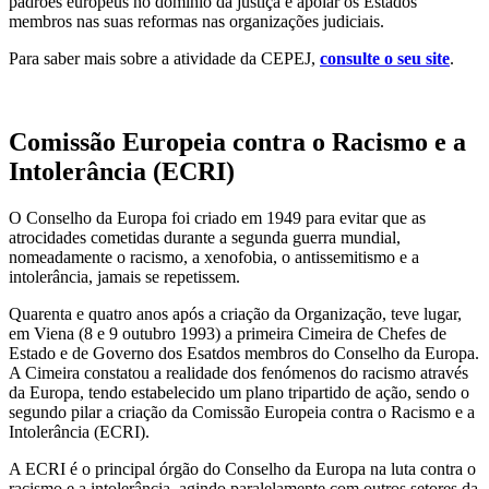
padrões europeus no domínio da justiça e apoiar os Estados
membros nas suas reformas nas organizações judiciais.
Para saber mais sobre a atividade da CEPEJ,
consulte o seu site
.
Comissão Europeia contra o Racismo e a
Intolerância (ECRI)
O Conselho da Europa foi criado em 1949 para evitar que as
atrocidades cometidas durante a segunda guerra mundial,
nomeadamente o racismo, a xenofobia, o antissemitismo e a
intolerância, jamais se repetissem.
Quarenta e quatro anos após a criação da Organização, teve lugar,
em Viena (8 e 9 outubro 1993) a primeira Cimeira de Chefes de
Estado e de Governo dos Esatdos membros do Conselho da Europa.
A Cimeira constatou a realidade dos fenómenos do racismo através
da Europa, tendo estabelecido um plano tripartido de ação, sendo o
segundo pilar a criação da Comissão Europeia contra o Racismo e a
Intolerância (ECRI).
A ECRI é o principal órgão do Conselho da Europa na luta contra o
racismo e a intolerância, agindo paralelamente com outros setores da