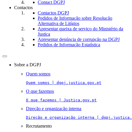
Contact DGPJ
Contactos
Contactos DGPJ
Pedidos de Informação sobre Resolução
Alternativa de Litígios
Apresentar queixa de serviço do Ministério da
Justiça
Apresentar denúncia de corrupção na DGPJ
Pedidos de Informação Estatística
Toggle
navigation
Sobre a DGPJ
Quem somos
Quem somos | dgpj.justica.gov.pt
O que fazemos
O que fazemos | Justiça.gov.pt
Direção e organização interna
Direção e organização interna | dgpj.justica.
Recrutamento