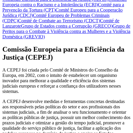
Europeia contra o Racismo e a Intolerância (ECRI)
Comité para a
Prevenção da Tortura (CPT)
Comité Europeu para a Cooperação
Jurídica (CDCJ)
Comité Europeu de Problemas Criminais
(CDPC)
Comité de Combate ao Terrorismo (CDCT)
Comité de
Lanzarote
Grupo de Estados contra a Corrupção (GRECO)
Grupo de
Peritos para o Combate à Violência contra as Mulheres e a Violência
Doméstica (GREVIO)
Comissão Europeia para a Eficiência da
Justiça (CEPEJ)
A CEPEJ foi criada pelo Comité de Ministros do Conselho da
Europa, em 2002, com o intuito de estabelecer um organismo
inovador para melhorar a qualidade e eficiência dos sistemas
judiciais europeus e reforçar a confiança dos utilizadores nesses
sistemas.
A CEPEJ desenvolve medidas e ferramentas concretas destinadas
aos responsáveis pelas políticas do setor e aos profissionais dos
sistemas judiciais, a fim de analisar o seu funcionamento e orientar
as políticas públicas de justiça, possuir um melhor conhecimento dos
prazos judiciais e otimizar a gestão do tempo judicial, promover a
qualidade do serviço público de justiça, facilitar a aplicação dos