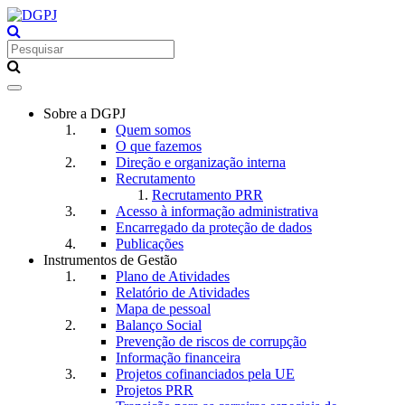
Toggle
navigation
Sobre a DGPJ
Quem somos
O que fazemos
Direção e organização interna
Recrutamento
Recrutamento PRR
Acesso à informação administrativa
Encarregado da proteção de dados
Publicações
Instrumentos de Gestão
Plano de Atividades
Relatório de Atividades
Mapa de pessoal
Balanço Social
Prevenção de riscos de corrupção
Informação financeira
Projetos cofinanciados pela UE
Projetos PRR