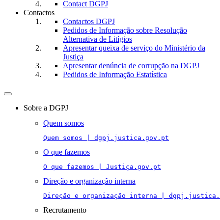
Contact DGPJ
Contactos
Contactos DGPJ
Pedidos de Informação sobre Resolução
Alternativa de Litígios
Apresentar queixa de serviço do Ministério da
Justiça
Apresentar denúncia de corrupção na DGPJ
Pedidos de Informação Estatística
Toggle
navigation
Sobre a DGPJ
Quem somos
Quem somos | dgpj.justica.gov.pt
O que fazemos
O que fazemos | Justiça.gov.pt
Direção e organização interna
Direção e organização interna | dgpj.justica.
Recrutamento