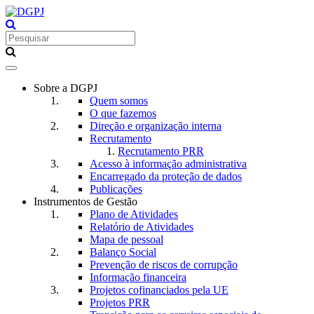
Toggle
navigation
Sobre a DGPJ
Quem somos
O que fazemos
Direção e organização interna
Recrutamento
Recrutamento PRR
Acesso à informação administrativa
Encarregado da proteção de dados
Publicações
Instrumentos de Gestão
Plano de Atividades
Relatório de Atividades
Mapa de pessoal
Balanço Social
Prevenção de riscos de corrupção
Informação financeira
Projetos cofinanciados pela UE
Projetos PRR