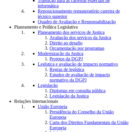
Transição para as carreiras especiais de
informática
Reposicionamento remuneratório carreira de
técnico superior
Quadro de Avaliação e Responsabilização
Planeamento e Política Legislativa
Planeamento dos serviços de Justiça
Avaliação dos serviços da Justiça
Direito ao desafio
Orçamentação por programas
Modernização da Justiça
Projetos da DGPJ
Legística e avaliação de impacto normativo
Regras de legística
Estudos de avaliação de impacto
normativo da DGPJ
Legislação
Diplomas em consulta pública
Legislação da Justiça
Relações Internacionais
União Europeia
Presidência do Conselho da União
Europeia
Carta dos Direitos Fundamentais da União
Europeia