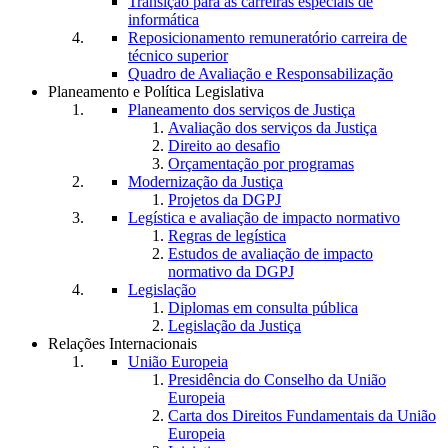
Transição para as carreiras especiais de
informática
Reposicionamento remuneratório carreira de
técnico superior
Quadro de Avaliação e Responsabilização
Planeamento e Política Legislativa
Planeamento dos serviços de Justiça
Avaliação dos serviços da Justiça
Direito ao desafio
Orçamentação por programas
Modernização da Justiça
Projetos da DGPJ
Legística e avaliação de impacto normativo
Regras de legística
Estudos de avaliação de impacto
normativo da DGPJ
Legislação
Diplomas em consulta pública
Legislação da Justiça
Relações Internacionais
União Europeia
Presidência do Conselho da União
Europeia
Carta dos Direitos Fundamentais da União
Europeia