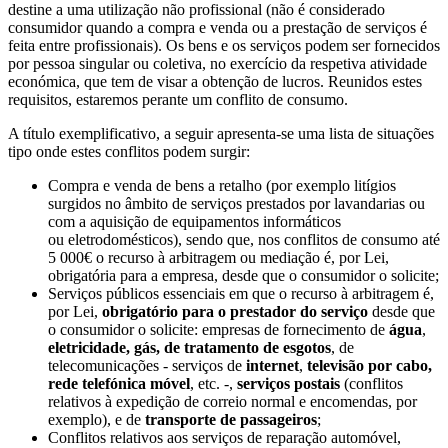
destine a uma utilização não profissional (não é considerado
consumidor quando a compra e venda ou a prestação de serviços é
feita entre profissionais). Os bens e os serviços podem ser fornecidos
por pessoa singular ou coletiva, no exercício da respetiva atividade
económica, que tem de visar a obtenção de lucros. Reunidos estes
requisitos, estaremos perante um conflito de consumo.
A título exemplificativo, a seguir apresenta-se uma lista de situações
tipo onde estes conflitos podem surgir:
Compra e venda de bens a retalho (por exemplo litígios
surgidos no âmbito de serviços prestados por lavandarias ou
com a aquisição de equipamentos informáticos
ou eletrodomésticos), sendo que, nos conflitos de consumo até
5 000€ o recurso à arbitragem ou mediação é, por Lei,
obrigatória para a empresa, desde que o consumidor o solicite;
Serviços públicos essenciais em que o recurso à arbitragem é,
por Lei,
obrigatório para o prestador do serviço
desde que
o consumidor o solicite: empresas de fornecimento de
água
,
eletricidade,
gás, de tratamento de esgotos
,
de
telecomunicações - serviços de
internet
,
televisão por cabo,
rede telefónica móvel
, etc. -,
serviços postais
(conflitos
relativos à expedição de correio normal e encomendas, por
exemplo), e de
transporte de passageiros
;
Conflitos relativos aos serviços de reparação automóvel,