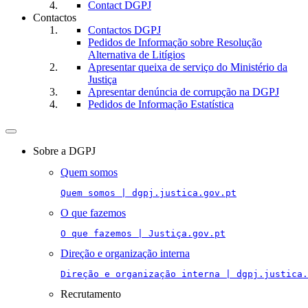
Contact DGPJ
Contactos
Contactos DGPJ
Pedidos de Informação sobre Resolução
Alternativa de Litígios
Apresentar queixa de serviço do Ministério da
Justiça
Apresentar denúncia de corrupção na DGPJ
Pedidos de Informação Estatística
Toggle
navigation
Sobre a DGPJ
Quem somos
Quem somos | dgpj.justica.gov.pt
O que fazemos
O que fazemos | Justiça.gov.pt
Direção e organização interna
Direção e organização interna | dgpj.justica.
Recrutamento