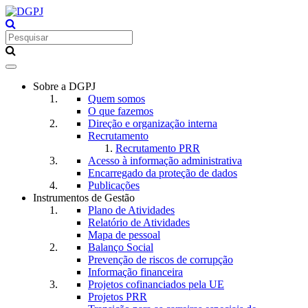
Toggle
navigation
Sobre a DGPJ
Quem somos
O que fazemos
Direção e organização interna
Recrutamento
Recrutamento PRR
Acesso à informação administrativa
Encarregado da proteção de dados
Publicações
Instrumentos de Gestão
Plano de Atividades
Relatório de Atividades
Mapa de pessoal
Balanço Social
Prevenção de riscos de corrupção
Informação financeira
Projetos cofinanciados pela UE
Projetos PRR