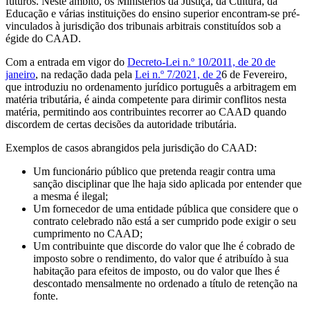
futuros. Neste âmbito, os Ministérios da Justiça, da Cultura, da
Educação e várias instituições do ensino superior encontram-se pré-
vinculados à jurisdição dos tribunais arbitrais constituídos sob a
égide do CAAD.
Com a entrada em vigor do
Decreto-Lei n.º 10/2011, de 20 de
janeiro
, na redação dada pela
Lei n.º 7/2021, de 2
6 de Fevereiro,
que introduziu no ordenamento jurídico português a arbitragem em
matéria tributária, é ainda competente para dirimir conflitos nesta
matéria, permitindo aos contribuintes recorrer ao CAAD quando
discordem de certas decisões da autoridade tributária.
Exemplos de casos abrangidos pela jurisdição do CAAD:
Um funcionário público que pretenda reagir contra uma
sanção disciplinar que lhe haja sido aplicada por entender que
a mesma é ilegal;
Um fornecedor de uma entidade pública que considere que o
contrato celebrado não está a ser cumprido pode exigir o seu
cumprimento no CAAD;
Um contribuinte que discorde do valor que lhe é cobrado de
imposto sobre o rendimento, do valor que é atribuído à sua
habitação para efeitos de imposto, ou do valor que lhes é
descontado mensalmente no ordenado a título de retenção na
fonte.