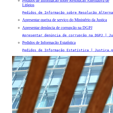
Pedidos de Informação sobre Resolução Alternativa de
Litígios
Pedidos de Informação sobre Resolução Alterna
Apresentar queixa de serviço do Ministério da Justiça
Apresentar denúncia de corrupção na DGPJ
Apresentar denúncia de corrupção na DGPJ | Ju
Pedidos de Informação Estatística
Pedidos de Informação Estatística | Justiça.g