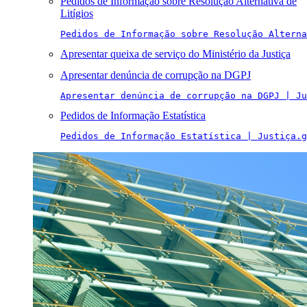
Pedidos de Informação sobre Resolução Alternativa de
Litígios
Pedidos de Informação sobre Resolução Alterna
Apresentar queixa de serviço do Ministério da Justiça
Apresentar denúncia de corrupção na DGPJ
Apresentar denúncia de corrupção na DGPJ | Ju
Pedidos de Informação Estatística
Pedidos de Informação Estatística | Justiça.g