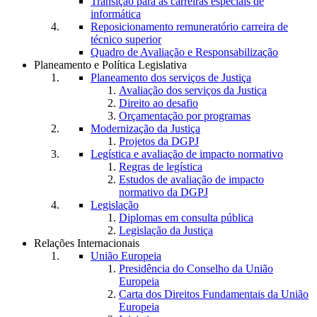
Transição para as carreiras especiais de
informática
Reposicionamento remuneratório carreira de
técnico superior
Quadro de Avaliação e Responsabilização
Planeamento e Política Legislativa
Planeamento dos serviços de Justiça
Avaliação dos serviços da Justiça
Direito ao desafio
Orçamentação por programas
Modernização da Justiça
Projetos da DGPJ
Legística e avaliação de impacto normativo
Regras de legística
Estudos de avaliação de impacto
normativo da DGPJ
Legislação
Diplomas em consulta pública
Legislação da Justiça
Relações Internacionais
União Europeia
Presidência do Conselho da União
Europeia
Carta dos Direitos Fundamentais da União
Europeia