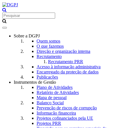
Toggle
navigation
Sobre a DGPJ
Quem somos
O que fazemos
Direção e organização interna
Recrutamento
Recrutamento PRR
Acesso à informação administrativa
Encarregado da proteção de dados
Publicações
Instrumentos de Gestão
Plano de Atividades
Relatório de Atividades
Mapa de pessoal
Balanço Social
Prevenção de riscos de corrupção
Informação financeira
Projetos cofinanciados pela UE
Projetos PRR