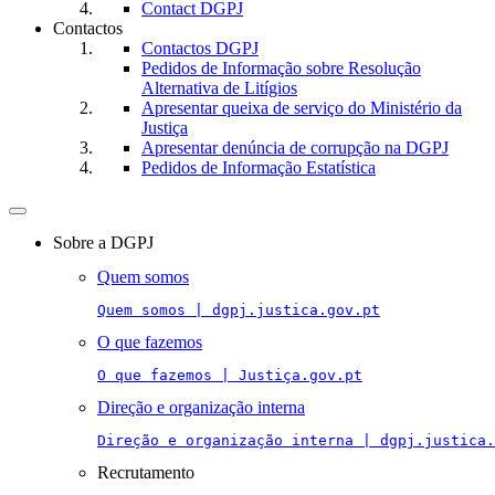
Contact DGPJ
Contactos
Contactos DGPJ
Pedidos de Informação sobre Resolução
Alternativa de Litígios
Apresentar queixa de serviço do Ministério da
Justiça
Apresentar denúncia de corrupção na DGPJ
Pedidos de Informação Estatística
Toggle
navigation
Sobre a DGPJ
Quem somos
Quem somos | dgpj.justica.gov.pt
O que fazemos
O que fazemos | Justiça.gov.pt
Direção e organização interna
Direção e organização interna | dgpj.justica.
Recrutamento