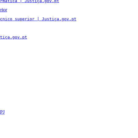
rmática | Justiça.gov.pt
rior
cnico superior | Justiça.gov.pt
tiça.gov.pt
GPJ