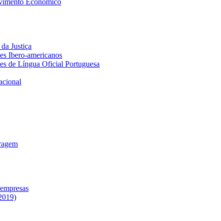
lvimento Económico
da Justiça
ses Ibero-americanos
ses de Língua Oficial Portuguesa
acional
tragem
 empresas
2019)