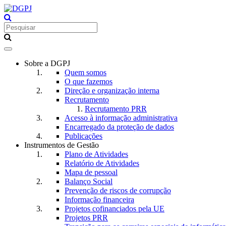
Toggle
navigation
Sobre a DGPJ
Quem somos
O que fazemos
Direção e organização interna
Recrutamento
Recrutamento PRR
Acesso à informação administrativa
Encarregado da proteção de dados
Publicações
Instrumentos de Gestão
Plano de Atividades
Relatório de Atividades
Mapa de pessoal
Balanço Social
Prevenção de riscos de corrupção
Informação financeira
Projetos cofinanciados pela UE
Projetos PRR