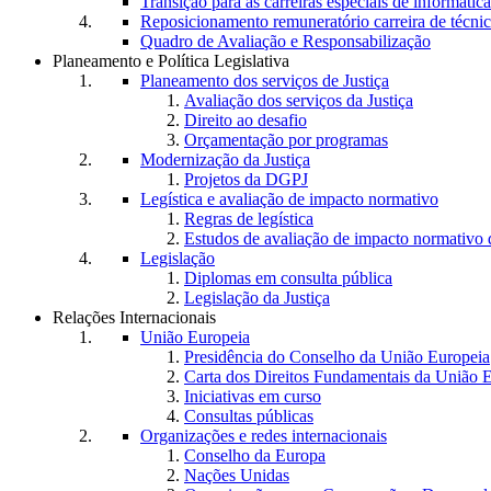
Transição para as carreiras especiais de informática
Reposicionamento remuneratório carreira de técnic
Quadro de Avaliação e Responsabilização
Planeamento e Política Legislativa
Planeamento dos serviços de Justiça
Avaliação dos serviços da Justiça
Direito ao desafio
Orçamentação por programas
Modernização da Justiça
Projetos da DGPJ
Legística e avaliação de impacto normativo
Regras de legística
Estudos de avaliação de impacto normativ
Legislação
Diplomas em consulta pública
Legislação da Justiça
Relações Internacionais
União Europeia
Presidência do Conselho da União Europeia
Carta dos Direitos Fundamentais da União 
Iniciativas em curso
Consultas públicas
Organizações e redes internacionais
Conselho da Europa
Nações Unidas