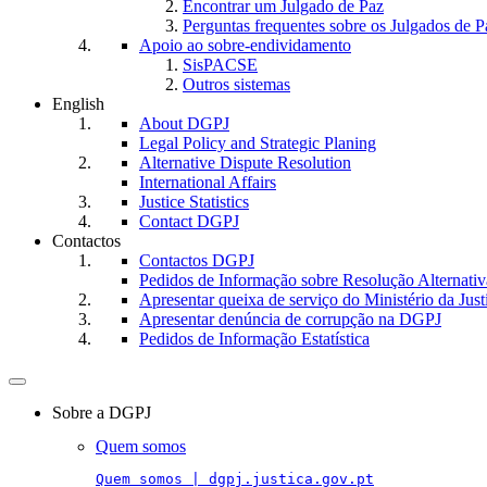
Encontrar um Julgado de Paz
Perguntas frequentes sobre os Julgados de P
Apoio ao sobre-endividamento
SisPACSE
Outros sistemas
English
About DGPJ
Legal Policy and Strategic Planing
Alternative Dispute Resolution
International Affairs
Justice Statistics
Contact DGPJ
Contactos
Contactos DGPJ
Pedidos de Informação sobre Resolução Alternativa
Apresentar queixa de serviço do Ministério da Just
Apresentar denúncia de corrupção na DGPJ
Pedidos de Informação Estatística
Toggle
navigation
Sobre a DGPJ
Quem somos
Quem somos | dgpj.justica.gov.pt