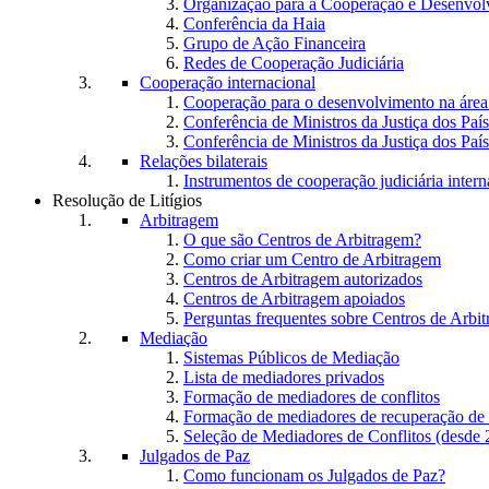
Organização para a Cooperação e Desenvo
Conferência da Haia
Grupo de Ação Financeira
Redes de Cooperação Judiciária
Cooperação internacional
Cooperação para o desenvolvimento na área 
Conferência de Ministros da Justiça dos Paí
Conferência de Ministros da Justiça dos Paí
Relações bilaterais
Instrumentos de cooperação judiciária intern
Resolução de Litígios
Arbitragem
O que são Centros de Arbitragem?
Como criar um Centro de Arbitragem
Centros de Arbitragem autorizados
Centros de Arbitragem apoiados
Perguntas frequentes sobre Centros de Arbi
Mediação
Sistemas Públicos de Mediação
Lista de mediadores privados
Formação de mediadores de conflitos
Formação de mediadores de recuperação de
Seleção de Mediadores de Conflitos (desde 
Julgados de Paz
Como funcionam os Julgados de Paz?