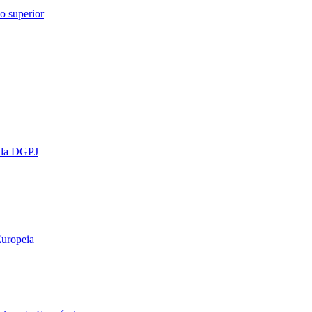
o superior
o da DGPJ
Europeia