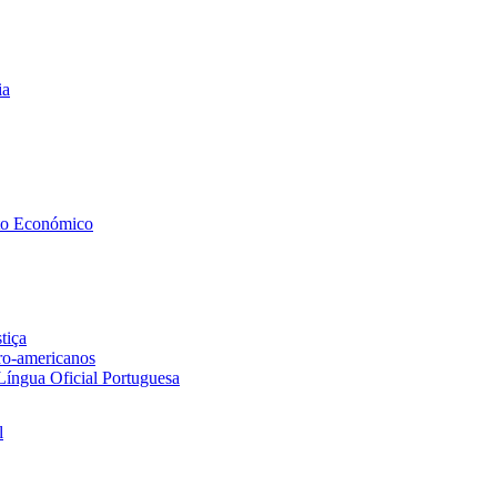
ia
to Económico
tiça
ero-americanos
 Língua Oficial Portuguesa
l