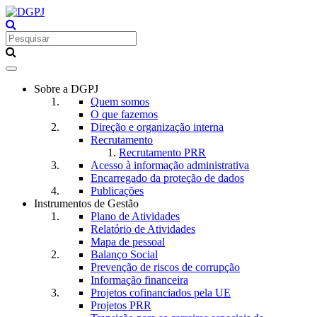
Toggle
navigation
Sobre a DGPJ
Quem somos
O que fazemos
Direção e organização interna
Recrutamento
Recrutamento PRR
Acesso à informação administrativa
Encarregado da proteção de dados
Publicações
Instrumentos de Gestão
Plano de Atividades
Relatório de Atividades
Mapa de pessoal
Balanço Social
Prevenção de riscos de corrupção
Informação financeira
Projetos cofinanciados pela UE
Projetos PRR