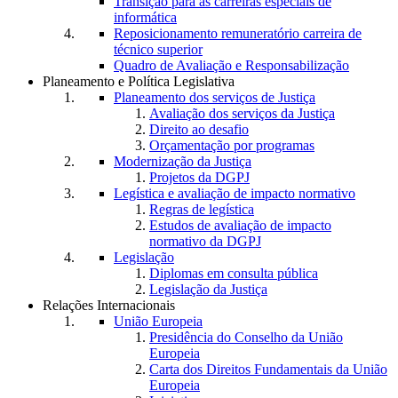
Transição para as carreiras especiais de
informática
Reposicionamento remuneratório carreira de
técnico superior
Quadro de Avaliação e Responsabilização
Planeamento e Política Legislativa
Planeamento dos serviços de Justiça
Avaliação dos serviços da Justiça
Direito ao desafio
Orçamentação por programas
Modernização da Justiça
Projetos da DGPJ
Legística e avaliação de impacto normativo
Regras de legística
Estudos de avaliação de impacto
normativo da DGPJ
Legislação
Diplomas em consulta pública
Legislação da Justiça
Relações Internacionais
União Europeia
Presidência do Conselho da União
Europeia
Carta dos Direitos Fundamentais da União
Europeia