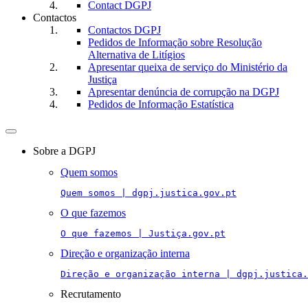
Contact DGPJ
Contactos
Contactos DGPJ
Pedidos de Informação sobre Resolução
Alternativa de Litígios
Apresentar queixa de serviço do Ministério da
Justiça
Apresentar denúncia de corrupção na DGPJ
Pedidos de Informação Estatística
Toggle
navigation
Sobre a DGPJ
Quem somos
Quem somos | dgpj.justica.gov.pt
O que fazemos
O que fazemos | Justiça.gov.pt
Direção e organização interna
Direção e organização interna | dgpj.justica.
Recrutamento